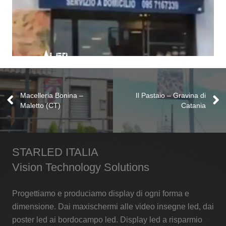
Pescheria Gastronomica F.lli Napoli
– Catania (CT)
Macelleria Bonina –
Il Pastaio – Gravina di
Maletto (CT)
Catania
Ledwall
STARLED ITALIA
Vision Technology Solutions
Progettiamo e produciamo display di ogni forma e
dimensione. Dai maxischermi alle video insegne led, dai
poster led ai bordocampo led. Display led a risparmio