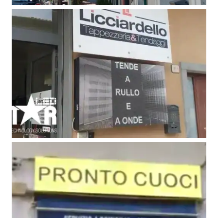
Tutto Scuola -Linguaglossa (CT)
Video Insegne
Licciardello Cento Fodere – Giarre
(CT)
Video Insegne