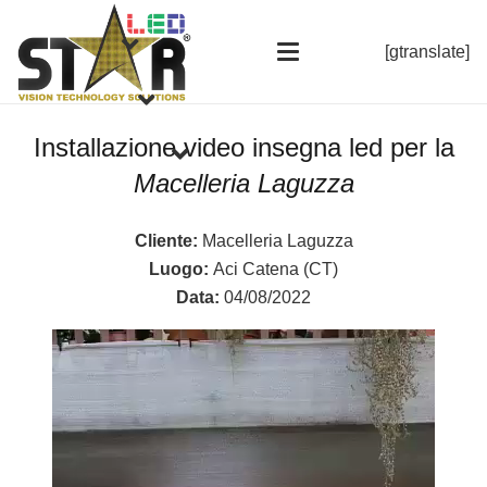
[gtranslate]
Installazione video insegna led per la
Macelleria Laguzza
Cliente:
Macelleria Laguzza
Luogo:
Aci Catena (CT)
Data:
04/08/2022
Video
Player