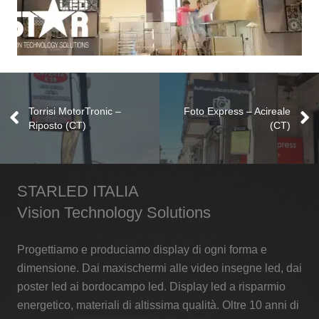
Sicilia’s – Sicilia Outlet Village –
Agira (EN)
Torrisi MotorTronic –
Foto Express – Acireale
Riposto (CT)
(CT)
Retrocassa Led
,
Video Insegne
STARLED ITALIA
Vision Technology Solutions
Progettiamo e produciamo display di ogni forma e
dimensione. Dai maxischermi alle video insegne led, dai
poster led ai bordocampo led. Display led a risparmio
energetico, materiali di altissima qualità. Oltre 10 anni di