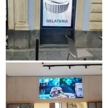
La Cantoniera – Bronte (CT)
Video Insegne
Caffè Calì – Piedimonte Etneo (CT)
Vetrine video