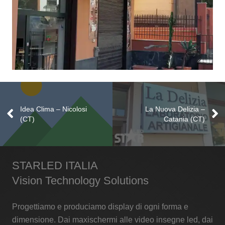
FC FotoArt – Gravina di Catania
Video Insegne
Idea Clima – Nicolosi
La Nuova Delizia –
(CT)
Catania (CT)
STARLED ITALIA
Vision Technology Solutions
Progettiamo e produciamo display di ogni forma e
dimensione. Dai maxischermi alle video insegne led, dai