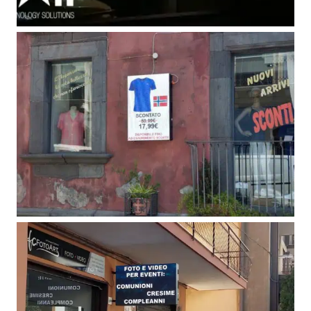
Non Solo Carni – S. G. la Punta
(CT)
Ledwall
Pronto Moda Etna Style Outlet –
Linguaglossa (CT)
Video Insegne