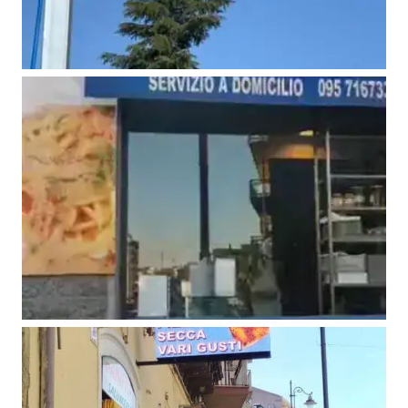
Impiantistica Etnea – Mascalucia
(CT)
Video Insegne
Pescheria Gastronomica F.lli Napoli
– Catania (CT)