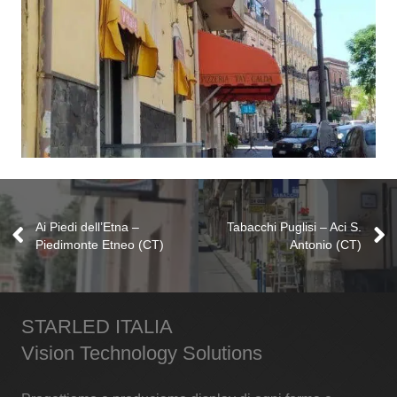
Ledwall
Panificio Vitale – Catania
Video Insegne
Ai Piedi dell’Etna –
Tabacchi Puglisi – Aci S.
Piedimonte Etneo (CT)
Antonio (CT)
STARLED ITALIA
Vision Technology Solutions